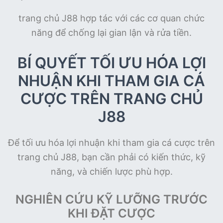
trang chủ J88 hợp tác với các cơ quan chức
năng để chống lại gian lận và rửa tiền.
BÍ QUYẾT TỐI ƯU HÓA LỢI
NHUẬN KHI THAM GIA CÁ
CƯỢC TRÊN TRANG CHỦ
J88
Để tối ưu hóa lợi nhuận khi tham gia cá cược trên
trang chủ J88, bạn cần phải có kiến thức, kỹ
năng, và chiến lược phù hợp.
NGHIÊN CỨU KỸ LƯỠNG TRƯỚC
KHI ĐẶT CƯỢC