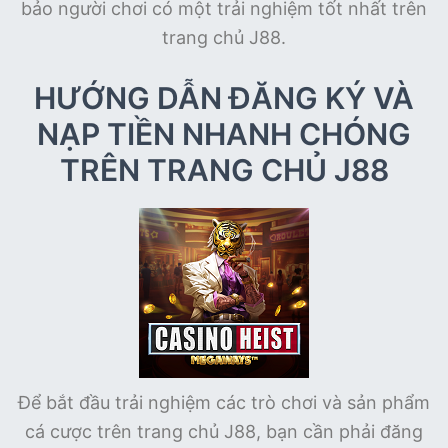
bảo người chơi có một trải nghiệm tốt nhất trên
trang chủ J88.
HƯỚNG DẪN ĐĂNG KÝ VÀ
NẠP TIỀN NHANH CHÓNG
TRÊN TRANG CHỦ J88
Để bắt đầu trải nghiệm các trò chơi và sản phẩm
cá cược trên trang chủ J88, bạn cần phải đăng