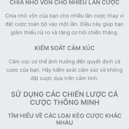
CHIA NHỎ VỐN CHO NHIỀU LẦN CƯỢC
Chia nhỏ vốn của bạn cho nhiều lần cược thay vì
đặt cược toàn bộ vào một lần. Điều này giúp bạn
giảm thiểu rủi ro và tăng cơ hội chiến thắng.
KIỂM SOÁT CẢM XÚC
Cảm xúc có thể ảnh hưởng đến quyết định cá
cược của bạn. Hãy kiểm soát cảm xúc và không
đặt cược dựa trên cảm tính.
SỬ DỤNG CÁC CHIẾN LƯỢC CÁ
CƯỢC THÔNG MINH
TÌM HIỂU VỀ CÁC LOẠI KÈO CƯỢC KHÁC
NHAU