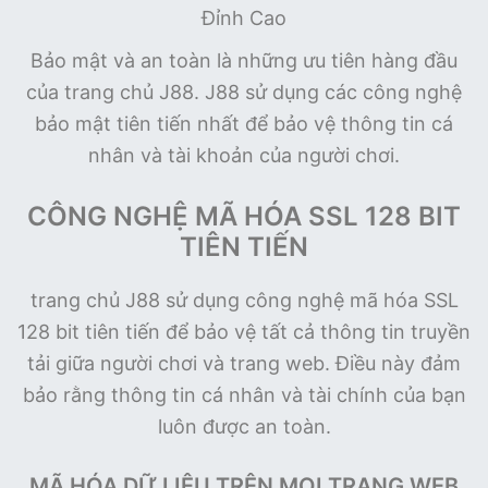
Bảo mật và an toàn là những ưu tiên hàng đầu
của trang chủ J88. J88 sử dụng các công nghệ
bảo mật tiên tiến nhất để bảo vệ thông tin cá
nhân và tài khoản của người chơi.
CÔNG NGHỆ MÃ HÓA SSL 128 BIT
TIÊN TIẾN
trang chủ J88 sử dụng công nghệ mã hóa SSL
128 bit tiên tiến để bảo vệ tất cả thông tin truyền
tải giữa người chơi và trang web. Điều này đảm
bảo rằng thông tin cá nhân và tài chính của bạn
luôn được an toàn.
MÃ HÓA DỮ LIỆU TRÊN MỌI TRANG WEB