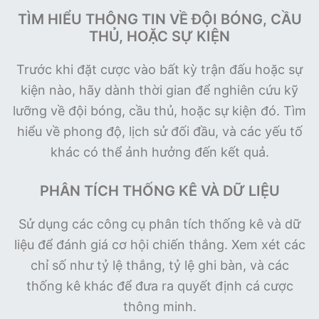
TÌM HIỂU THÔNG TIN VỀ ĐỘI BÓNG, CẦU
THỦ, HOẶC SỰ KIỆN
Trước khi đặt cược vào bất kỳ trận đấu hoặc sự
kiện nào, hãy dành thời gian để nghiên cứu kỹ
lưỡng về đội bóng, cầu thủ, hoặc sự kiện đó. Tìm
hiểu về phong độ, lịch sử đối đầu, và các yếu tố
khác có thể ảnh hưởng đến kết quả.
PHÂN TÍCH THỐNG KÊ VÀ DỮ LIỆU
Sử dụng các công cụ phân tích thống kê và dữ
liệu để đánh giá cơ hội chiến thắng. Xem xét các
chỉ số như tỷ lệ thắng, tỷ lệ ghi bàn, và các
thống kê khác để đưa ra quyết định cá cược
thông minh.