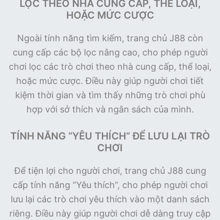
LỌC THEO NHÀ CUNG CẤP, THỂ LOẠI,
HOẶC MỨC CƯỢC
Ngoài tính năng tìm kiếm, trang chủ J88 còn
cung cấp các bộ lọc nâng cao, cho phép người
chơi lọc các trò chơi theo nhà cung cấp, thể loại,
hoặc mức cược. Điều này giúp người chơi tiết
kiệm thời gian và tìm thấy những trò chơi phù
hợp với sở thích và ngân sách của mình.
TÍNH NĂNG “YÊU THÍCH” ĐỂ LƯU LẠI TRÒ
CHƠI
Để tiện lợi cho người chơi, trang chủ J88 cung
cấp tính năng “Yêu thích”, cho phép người chơi
lưu lại các trò chơi yêu thích vào một danh sách
riêng. Điều này giúp người chơi dễ dàng truy cập