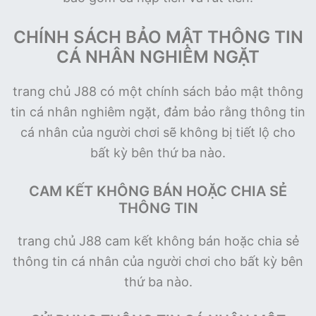
CHÍNH SÁCH BẢO MẬT THÔNG TIN
CÁ NHÂN NGHIÊM NGẶT
trang chủ J88 có một chính sách bảo mật thông
tin cá nhân nghiêm ngặt, đảm bảo rằng thông tin
cá nhân của người chơi sẽ không bị tiết lộ cho
bất kỳ bên thứ ba nào.
CAM KẾT KHÔNG BÁN HOẶC CHIA SẺ
THÔNG TIN
trang chủ J88 cam kết không bán hoặc chia sẻ
thông tin cá nhân của người chơi cho bất kỳ bên
thứ ba nào.