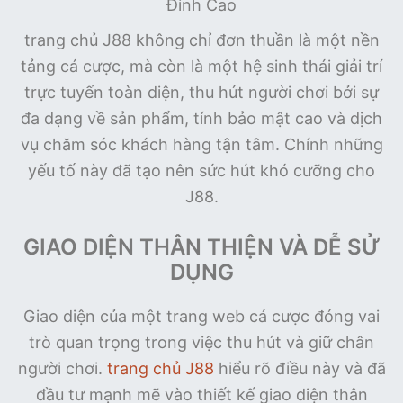
trang chủ J88 không chỉ đơn thuần là một nền
tảng cá cược, mà còn là một hệ sinh thái giải trí
trực tuyến toàn diện, thu hút người chơi bởi sự
đa dạng về sản phẩm, tính bảo mật cao và dịch
vụ chăm sóc khách hàng tận tâm. Chính những
yếu tố này đã tạo nên sức hút khó cưỡng cho
J88.
GIAO DIỆN THÂN THIỆN VÀ DỄ SỬ
DỤNG
Giao diện của một trang web cá cược đóng vai
trò quan trọng trong việc thu hút và giữ chân
người chơi.
trang chủ J88
hiểu rõ điều này và đã
đầu tư mạnh mẽ vào thiết kế giao diện thân