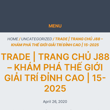
Skip
Skip
Skip
to
to
to
main
primary
footer
content
sidebar
MENU
HOME
/
UNCATEGORIZED
/ TRADE | TRANG CHỦ J88 –
KHÁM PHÁ THẾ GIỚI GIẢI TRÍ ĐỈNH CAO | 15-2025
TRADE | TRANG CHỦ J88
– KHÁM PHÁ THẾ GIỚI
GIẢI TRÍ ĐỈNH CAO | 15-
2025
April 26, 2020