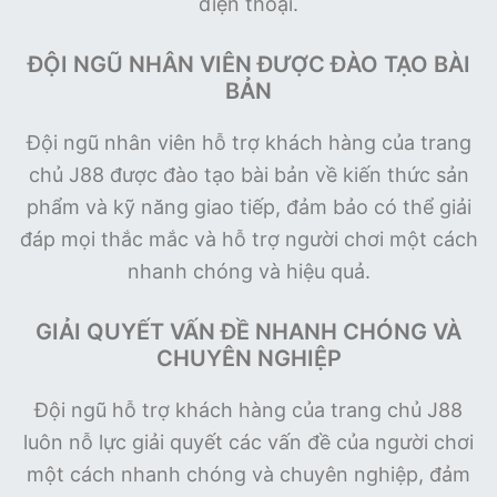
điện thoại.
ĐỘI NGŨ NHÂN VIÊN ĐƯỢC ĐÀO TẠO BÀI
BẢN
Đội ngũ nhân viên hỗ trợ khách hàng của trang
chủ J88 được đào tạo bài bản về kiến thức sản
phẩm và kỹ năng giao tiếp, đảm bảo có thể giải
đáp mọi thắc mắc và hỗ trợ người chơi một cách
nhanh chóng và hiệu quả.
GIẢI QUYẾT VẤN ĐỀ NHANH CHÓNG VÀ
CHUYÊN NGHIỆP
Đội ngũ hỗ trợ khách hàng của trang chủ J88
luôn nỗ lực giải quyết các vấn đề của người chơi
một cách nhanh chóng và chuyên nghiệp, đảm