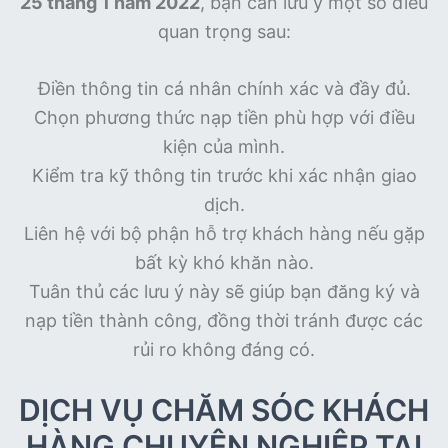
25 tháng 1 năm 2022
, bạn cần lưu ý một số điều
quan trọng sau:
Điền thông tin cá nhân chính xác và đầy đủ.
Chọn phương thức nạp tiền phù hợp với điều
kiện của mình.
Kiểm tra kỹ thông tin trước khi xác nhận giao
dịch.
Liên hệ với bộ phận hỗ trợ khách hàng nếu gặp
bất kỳ khó khăn nào.
Tuân thủ các lưu ý này sẽ giúp bạn đăng ký và
nạp tiền thành công, đồng thời tránh được các
rủi ro không đáng có.
DỊCH VỤ CHĂM SÓC KHÁCH
HÀNG CHUYÊN NGHIỆP TẠI