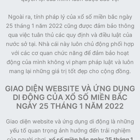
Ngoài ra, tính pháp lý của xổ số miền bắc ngày
25 tháng 1 năm 2022 cũng được đảm bảo thông
qua việc tuân thủ các quy định và điều luật của
nước sở tại. Nhà cái này luôn chủ động phối hợp
với các cơ quan chức năng để đảm bảo hoạt
động của mình không vi phạm pháp luật và luôn
mang lại những giá trị tốt đẹp cho cộng đồng.
GIAO DIỆN WEBSITE VÀ ỨNG DỤNG
DI ĐỘNG CỦA XỔ SỐ MIỀN BẮC
NGÀY 25 THÁNG 1 NĂM 2022
Giao diện website và ứng dụng di động là những
yếu tố quan trọng ảnh hưởng đến trải nghiệm
của người chơi.
xổ số miền bắc ngày 25 tháng 1