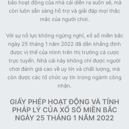
bảo hoạt động của nhà cái diễn ra suôn sẻ, mà
còn luôn sẵn sàng hỗ trợ và giải đáp mọi thắc
mắc của người chơi.
Với sự nỗ lực không ngừng nghỉ, xổ số miền bắc
ngày 25 tháng 1 năm 2022 đã dần khẳng định
được vị thế của mình trên thị trường cá cược
trực tuyến. Nhà cái này không chỉ được người
chơi đánh giá cao về uy tín và chất lượng, mà
còn được các tổ chức uy tín trong ngành công
nhận.
GIẤY PHÉP HOẠT ĐỘNG VÀ TÍNH
PHÁP LÝ CỦA XỔ SỐ MIỀN BẮC
NGÀY 25 THÁNG 1 NĂM 2022