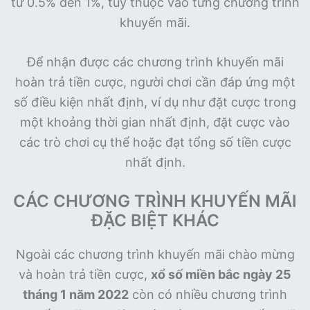
từ 0.5% đến 1%, tùy thuộc vào từng chương trình
khuyến mãi.
Để nhận được các chương trình khuyến mãi
hoàn trả tiền cược, người chơi cần đáp ứng một
số điều kiện nhất định, ví dụ như đặt cược trong
một khoảng thời gian nhất định, đặt cược vào
các trò chơi cụ thể hoặc đạt tổng số tiền cược
nhất định.
CÁC CHƯƠNG TRÌNH KHUYẾN MÃI
ĐẶC BIỆT KHÁC
Ngoài các chương trình khuyến mãi chào mừng
và hoàn trả tiền cược,
xổ số miền bắc ngày 25
tháng 1 năm 2022
còn có nhiều chương trình