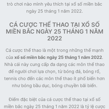
trò chơi nào mình yêu thích tại xổ số miền bắc
ngày 25 tháng 1 năm 2022.
CÁ CƯỢC THỂ THAO TẠI XỔ SỐ
MIỀN BẮC NGÀY 25 THÁNG 1 NĂM
2022
Cá cược thể thao là một trong những thế mạnh
của
xổ số miền bắc ngày 25 tháng 1 năm 2022
.
Nhà cái này cung cấp đa dạng các môn thể thao
để người chơi lựa chọn, từ bóng đá, bóng rổ,
tennis cho đến các môn thể thao ít phổ biến hơn
như bóng bầu dục, bóng chuyền bãi biển.
Điểm đặc biệt của cá cược thể thao tại xổ số
miền bắc ngày 25 tháng 1 năm 2022 là tỷ lệ cược