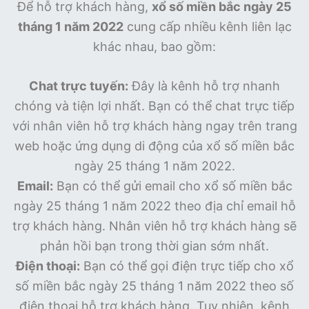
Để hỗ trợ khách hàng,
xổ số miền bắc ngày 25
tháng 1 năm 2022
cung cấp nhiều kênh liên lạc
khác nhau, bao gồm:
Chat trực tuyến:
Đây là kênh hỗ trợ nhanh
chóng và tiện lợi nhất. Bạn có thể chat trực tiếp
với nhân viên hỗ trợ khách hàng ngay trên trang
web hoặc ứng dụng di động của xổ số miền bắc
ngày 25 tháng 1 năm 2022.
Email:
Bạn có thể gửi email cho xổ số miền bắc
ngày 25 tháng 1 năm 2022 theo địa chỉ email hỗ
trợ khách hàng. Nhân viên hỗ trợ khách hàng sẽ
phản hồi bạn trong thời gian sớm nhất.
Điện thoại:
Bạn có thể gọi điện trực tiếp cho xổ
số miền bắc ngày 25 tháng 1 năm 2022 theo số
điện thoại hỗ trợ khách hàng. Tuy nhiên, kênh