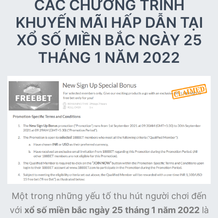
CÁC CHƯƠNG TRÌNH
KHUYẾN MÃI HẤP DẪN TẠI
XỔ SỐ MIỀN BẮC NGÀY 25
THÁNG 1 NĂM 2022
Một trong những yếu tố thu hút người chơi đến
với
xổ số miền bắc ngày 25 tháng 1 năm 2022
là