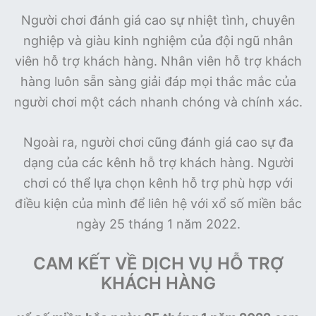
Người chơi đánh giá cao sự nhiệt tình, chuyên
nghiệp và giàu kinh nghiệm của đội ngũ nhân
viên hỗ trợ khách hàng. Nhân viên hỗ trợ khách
hàng luôn sẵn sàng giải đáp mọi thắc mắc của
người chơi một cách nhanh chóng và chính xác.
Ngoài ra, người chơi cũng đánh giá cao sự đa
dạng của các kênh hỗ trợ khách hàng. Người
chơi có thể lựa chọn kênh hỗ trợ phù hợp với
điều kiện của mình để liên hệ với xổ số miền bắc
ngày 25 tháng 1 năm 2022.
CAM KẾT VỀ DỊCH VỤ HỖ TRỢ
KHÁCH HÀNG