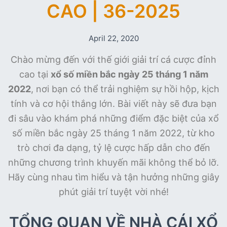
CAO | 36-2025
April 22, 2020
Chào mừng đến với thế giới giải trí cá cược đỉnh
cao tại
xổ số miền bắc ngày 25 tháng 1 năm
2022
, nơi bạn có thể trải nghiệm sự hồi hộp, kịch
tính và cơ hội thắng lớn. Bài viết này sẽ đưa bạn
đi sâu vào khám phá những điểm đặc biệt của xổ
số miền bắc ngày 25 tháng 1 năm 2022, từ kho
trò chơi đa dạng, tỷ lệ cược hấp dẫn cho đến
những chương trình khuyến mãi không thể bỏ lỡ.
Hãy cùng nhau tìm hiểu và tận hưởng những giây
phút giải trí tuyệt vời nhé!
TỔNG QUAN VỀ NHÀ CÁI XỔ