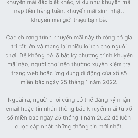
khuyến mãi đặc biệt khác, ví dụ như khuyến mãi
nạp tiền hàng tuần, khuyến mãi sinh nhật,
khuyến mãi giới thiệu bạn bè.
Các chương trình khuyến mãi này thường có giá
trị rất lớn và mang lại nhiều lợi ích cho người
chơi. Để không bỏ lỡ bất kỳ chương trình khuyến
mãi nào, người chơi nên thường xuyên kiểm tra
trang web hoặc ứng dụng di động của xổ số
miền bắc ngày 25 tháng 1 năm 2022.
Ngoài ra, người chơi cũng có thể đăng ký nhận
email hoặc tin nhắn thông báo khuyến mãi từ xổ
số miền bắc ngày 25 tháng 1 năm 2022 để luôn
được cập nhật những thông tin mới nhất.