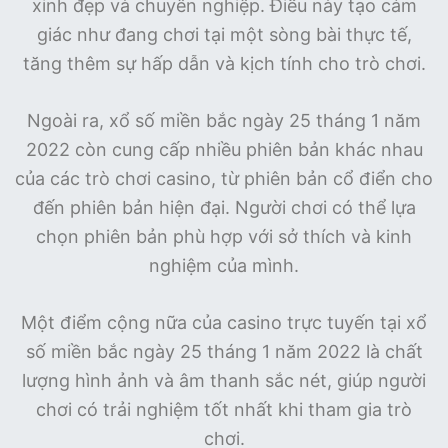
xinh đẹp và chuyên nghiệp. Điều này tạo cảm
giác như đang chơi tại một sòng bài thực tế,
tăng thêm sự hấp dẫn và kịch tính cho trò chơi.
Ngoài ra, xổ số miền bắc ngày 25 tháng 1 năm
2022 còn cung cấp nhiều phiên bản khác nhau
của các trò chơi casino, từ phiên bản cổ điển cho
đến phiên bản hiện đại. Người chơi có thể lựa
chọn phiên bản phù hợp với sở thích và kinh
nghiệm của mình.
Một điểm cộng nữa của casino trực tuyến tại xổ
số miền bắc ngày 25 tháng 1 năm 2022 là chất
lượng hình ảnh và âm thanh sắc nét, giúp người
chơi có trải nghiệm tốt nhất khi tham gia trò
chơi.