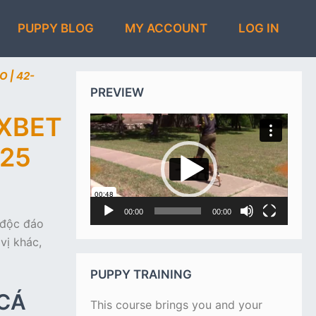
PUPPY BLOG
MY ACCOUNT
LOG IN
PRIMARY
 | 42-
SIDEBAR
PREVIEW
8XBET
Video
Player
025
00:00
00:00
m độc đáo
vị khác,
PUPPY TRAINING
 CÁ
This course brings you and your