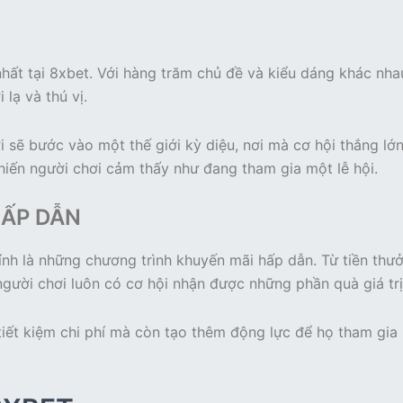
ất tại 8xbet. Với hàng trăm chủ đề và kiểu dáng khác nhau
lạ và thú vị.
i sẽ bước vào một thế giới kỳ diệu, nơi mà cơ hội thắng lớn
hiến người chơi cảm thấy như đang tham gia một lễ hội.
HẤP DẪN
ính là những chương trình khuyến mãi hấp dẫn. Từ tiền thư
gười chơi luôn có cơ hội nhận được những phần quà giá trị
tiết kiệm chi phí mà còn tạo thêm động lực để họ tham gia