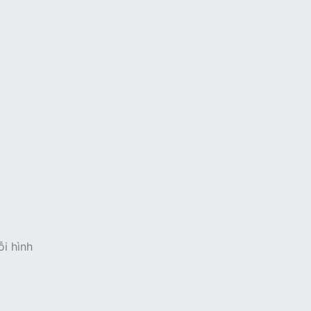
ỗi hình