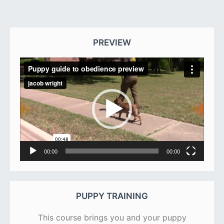
PRIMARY
SIDEBAR
PREVIEW
Video
Player
00:00
00:00
PUPPY TRAINING
This course brings you and your puppy