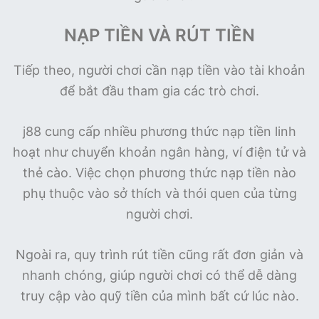
NẠP TIỀN VÀ RÚT TIỀN
Tiếp theo, người chơi cần nạp tiền vào tài khoản
để bắt đầu tham gia các trò chơi.
j88 cung cấp nhiều phương thức nạp tiền linh
hoạt như chuyển khoản ngân hàng, ví điện tử và
thẻ cào. Việc chọn phương thức nạp tiền nào
phụ thuộc vào sở thích và thói quen của từng
người chơi.
Ngoài ra, quy trình rút tiền cũng rất đơn giản và
nhanh chóng, giúp người chơi có thể dễ dàng
truy cập vào quỹ tiền của mình bất cứ lúc nào.