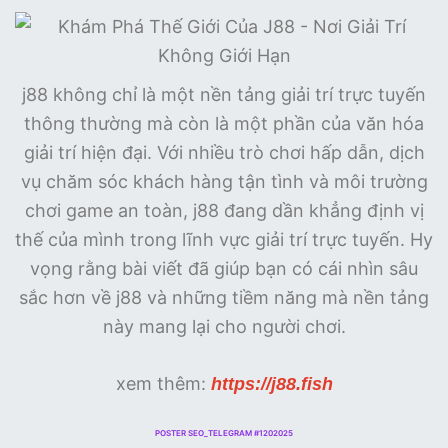
j88 không chỉ là một nền tảng giải trí trực tuyến
thông thường mà còn là một phần của văn hóa
giải trí hiện đại. Với nhiều trò chơi hấp dẫn, dịch
vụ chăm sóc khách hàng tận tình và môi trường
chơi game an toàn, j88 đang dần khẳng định vị
thế của mình trong lĩnh vực giải trí trực tuyến. Hy
vọng rằng bài viết đã giúp bạn có cái nhìn sâu
sắc hơn về j88 và những tiềm năng mà nền tảng
này mang lại cho người chơi.
xem thêm:
https://j88.fish
POSTER SEO_TELEGRAM #1202025