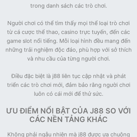
trong danh sách các trò chơi.
Người chơi có thể tìm thấy mọi thể loại trò chơi
từ cá cược thể thao, casino trực tuyến, đến các
game slot nổi tiếng. Mỗi loại hình đều mang đến
những trải nghiệm độc đáo, phù hợp với sở thích
và nhu cầu của từng người chơi.
Điều đặc biệt là j88 liên tục cập nhật và phát
triển các trò chơi mới, đảm bảo rằng người chơi
luôn có cái mới để thử sức.
ƯU ĐIỂM NỔI BẬT CỦA J88 SO VỚI
CÁC NỀN TẢNG KHÁC
Không phải ngẫu nhiên mà j88 được ưa chuộng