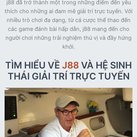
j88 đã trở thành một trong những điểm đến yêu
thích cho những ai đam mê giải trí trực tuyến. Với
nhiều trò chơi đa dạng, từ cá cược thể thao đến
các game đánh bài hấp dẫn, j88 mang đến cho
người chơi những trải nghiệm thú vị và đầy hứng
khởi.
TÌM HIỂU VỀ
J88
VÀ HỆ SINH
THÁI GIẢI TRÍ TRỰC TUYẾN