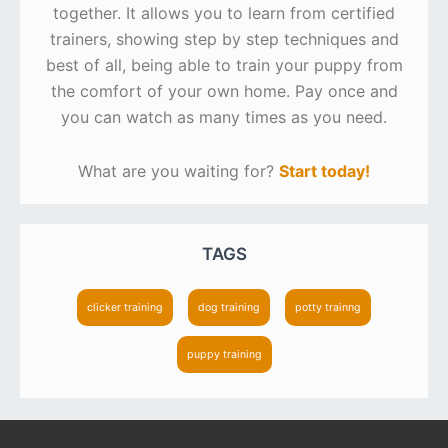
together. It allows you to learn from certified
trainers, showing step by step techniques and
best of all, being able to train your puppy from
the comfort of your own home. Pay once and
you can watch as many times as you need.
What are you waiting for?
Start today!
TAGS
clicker training
dog training
potty trainng
puppy training