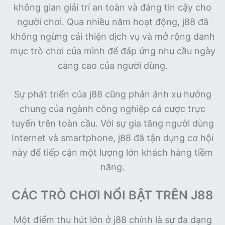
không gian giải trí an toàn và đáng tin cậy cho
người chơi. Qua nhiều năm hoạt động, j88 đã
không ngừng cải thiện dịch vụ và mở rộng danh
mục trò chơi của mình để đáp ứng nhu cầu ngày
càng cao của người dùng.
Sự phát triển của j88 cũng phản ánh xu hướng
chung của ngành công nghiệp cá cược trực
tuyến trên toàn cầu. Với sự gia tăng người dùng
Internet và smartphone, j88 đã tận dụng cơ hội
này để tiếp cận một lượng lớn khách hàng tiềm
năng.
CÁC TRÒ CHƠI NỔI BẬT TRÊN J88
Một điểm thu hút lớn ở j88 chính là sự đa dạng