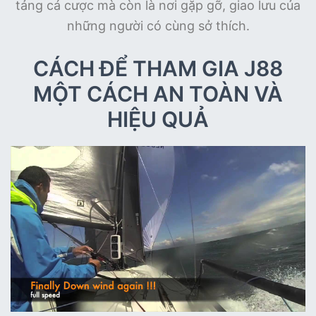
tảng cá cược mà còn là nơi gặp gỡ, giao lưu của
những người có cùng sở thích.
CÁCH ĐỂ THAM GIA J88
MỘT CÁCH AN TOÀN VÀ
HIỆU QUẢ